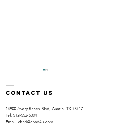
임대후 꼭 알아야하는 사
오스틴 임차인 
항들
오스틴 렌트집을 
Contact Us
를 내고 임대인이 
집을 임대하신 후에 꼭 알아야
기준은 두가지가 있
하는 사항들이 있는데요. 지원
나는 크레딧 스코어
서를 내고 계약이 체결된후에
14900 Avery Ranch Blvd, Austin, TX 78717​
른하나는 소득금액
는 유틸리티 ( 전기, 물, 트래쉬,
​Tel:
512-552-5304
레딧 스코어는 65
개스) 를 바로 연결해야하는데,
Email:
chad@chad4u.com
고 소득금액은 월세
입주시기가 늦은 경우는 2 주