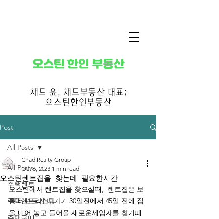
​오스틴 한인 부동산
​채드 윤, 채드부동산 대표;
오스틴한인부동산
Post
All Posts
Chad Realty Group
All Posts
Oct 6, 2023
1 min read
오스틴렌트집을 찾는데 필요한시간
주택렌트
오스틴에서 렌트집을 찾으실때,  렌트집은 보
주택렌트리스팅
통 테넌트가 나가기 30일전에서 45일 전에 집
을 내어 놓고 들어올 새로운세입자를 찾기때
주택구매